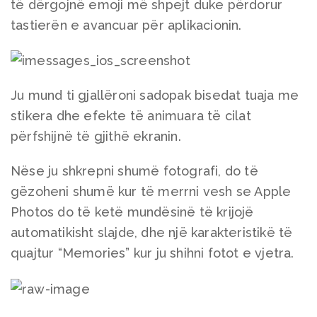
të dërgojnë emoji më shpejt duke përdorur
tastierën e avancuar për aplikacionin.
Ju mund ti gjallëroni sadopak bisedat tuaja me
stikera dhe efekte të animuara të cilat
përfshijnë të gjithë ekranin.
Nëse ju shkrepni shumë fotografi, do të
gëzoheni shumë kur të merrni vesh se Apple
Photos do të ketë mundësinë të krijojë
automatikisht slajde, dhe një karakteristikë të
quajtur “Memories” kur ju shihni fotot e vjetra.