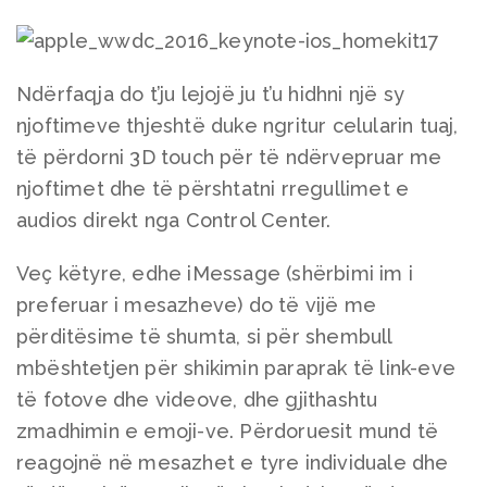
Ndërfaqja do t’ju lejojë ju t’u hidhni një sy
njoftimeve thjeshtë duke ngritur celularin tuaj,
të përdorni 3D touch për të ndërvepruar me
njoftimet dhe të përshtatni rregullimet e
audios direkt nga Control Center.
Veç këtyre, edhe iMessage (shërbimi im i
preferuar i mesazheve) do të vijë me
përditësime të shumta, si për shembull
mbështetjen për shikimin paraprak të link-eve
të fotove dhe videove, dhe gjithashtu
zmadhimin e emoji-ve. Përdoruesit mund të
reagojnë në mesazhet e tyre individuale dhe