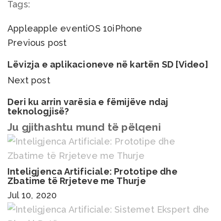
Tags:
Apple
apple event
iOS 10
iPhone
Previous post
Lëvizja e aplikacioneve në kartën SD [Video]
Next post
Deri ku arrin varësia e fëmijëve ndaj
teknologjisë?
Ju gjithashtu mund të pëlqeni
Inteligjenca Artificiale: Prototipe dhe
Zbatime të Rrjeteve me Thurje
Jul 10, 2020