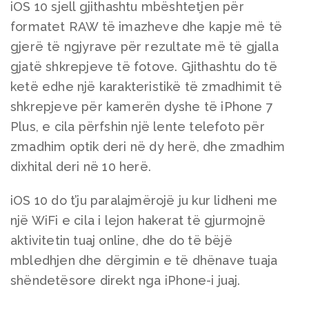
iOS 10 sjell gjithashtu mbështetjen për
formatet RAW të imazheve dhe kapje më të
gjerë të ngjyrave për rezultate më të gjalla
gjatë shkrepjeve të fotove. Gjithashtu do të
ketë edhe një karakteristikë të zmadhimit të
shkrepjeve për kamerën dyshe të iPhone 7
Plus, e cila përfshin një lente telefoto për
zmadhim optik deri në dy herë, dhe zmadhim
dixhital deri në 10 herë.
iOS 10 do t’ju paralajmërojë ju kur lidheni me
një WiFi e cila i lejon hakerat të gjurmojnë
aktivitetin tuaj online, dhe do të bëjë
mbledhjen dhe dërgimin e të dhënave tuaja
shëndetësore direkt nga iPhone-i juaj.