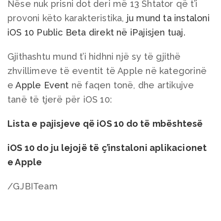
Nëse nuk prisni dot deri më 13 Shtator që t’i
provoni këto karakteristika,
ju mund ta instaloni
iOS 10 Public Beta direkt në iPajisjen tuaj.
Gjithashtu mund t’i hidhni një sy të gjithë
zhvillimeve të eventit të Apple në kategorinë
e
Apple Event
në faqen tonë, dhe artikujve
tanë të tjerë për iOS 10:
Lista e pajisjeve që iOS 10 do të mbështesë
iOS 10 do ju lejojë të ç’instaloni aplikacionet
e Apple
/GJBITeam