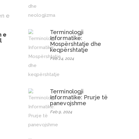
Terminologji
n e
Informatike:
l
Mospërshtatje dhe
keqpërshtatje
Feb 24, 2024
Terminologji
Informatike: Prurje të
panevojshme
Feb 9, 2024