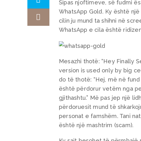
Sipas njoftimeve, së fudmi ësht
WhatsApp Gold. Ky është një
cilin ju mund ta shihni në sc
WhatsApp e cila është ridizen
Mesazhi thotë: “Hey Finally 
version is used only by big ce
do të thotë: “Hej, më në fund
është përdorur vetëm nga pe
gjithashtu.” Më pas jep një lid
përdoruesit mund të shkarkoj
personat e famshëm. Tani naty
është një mashtrim (scam).
Ky sajt besohet të përmbajë