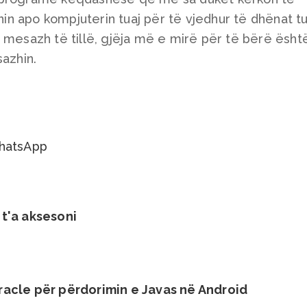
onin apo kompjuterin tuaj për të vjedhur të dhënat t
 mesazh të tillë, gjëja më e mirë për të bërë ësht
sazhin.
hatsApp
 t'a aksesoni
racle për përdorimin e Javas në Android