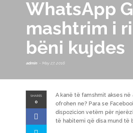
WhatsApp Go
mashtrim i ri
bëni kujdes
admin
May 27, 2016
A kanë të famshmit akses në
SHARES
0
ofrohen ne? Para se Facebook 
dispozicion vetëm për njerëz
të habitemi që disa mund të 