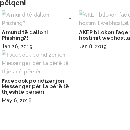
 pëlqeni
A mund të dalloni
AKEP bllokon faqe
Phishing?!
hostimit webhost.a
Jan 26, 2019
Jan 8, 2019
Facebook po ridizenjon
Messenger për ta bërë të
thjeshtë përsëri
May 6, 2018