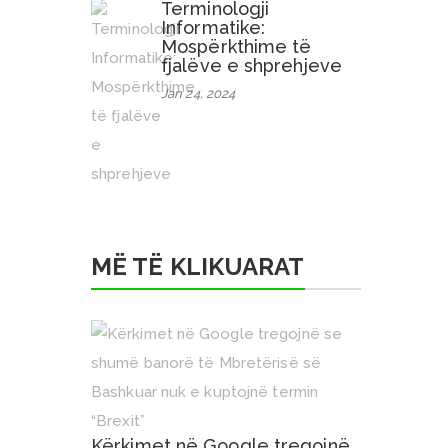
Terminologji
Informatike:
Mospërkthime të
fjalëve e shprehjeve
Jan 24, 2024
MË TË KLIKUARAT
Kërkimet në Google tregojnë