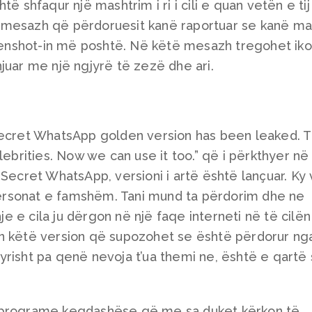
ë shfaqur një mashtrim i ri i cili e quan vetën e tij 
 mesazh që përdoruesit kanë raportuar se kanë ma
reenshot-in më poshtë. Në këtë mesazh tregohet ik
juar me një ngjyrë të zezë dhe ari.
Secret WhatsApp golden version has been leaked. T
lebrities. Now we can use it too.” që i përkthyer në
 Secret WhatsApp, versioni i artë është lançuar. Ky 
rsonat e famshëm. Tani mund ta përdorim dhe ne
hje e cila ju dërgon në një faqe interneti në të cilën
n këtë version që supozohet se është përdorur ng
risht pa qenë nevoja t’ua themi ne, është e qartë 
 programe keqdashëse që me sa duket kërkon të