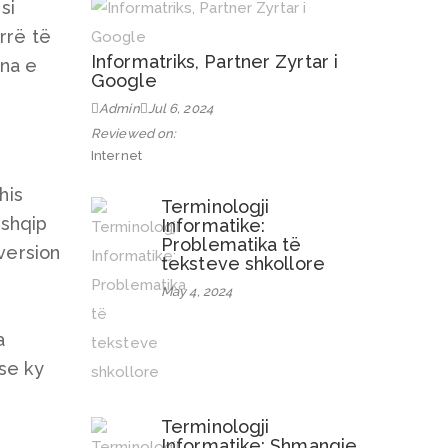
si
rrë të
Informatriks, Partner Zyrtar i
ona e
Google
Admin
Jul 6, 2024
Reviewed on:
Internet
his
Terminologji
 shqip
Informatike:
Problematika të
version
teksteve shkollore
May 4, 2024
a
se ky
Terminologji
Informatike: Shmangie