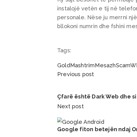
instalojë vetën e tij në telef
personale. Nëse ju merrni një
bllokoni numrin dhe fshini me
Tags:
Gold
Mashtrim
Mesazh
Scam
W
Previous post
Çfarë është Dark Web dhe si
Next post
Google fiton betejën ndaj O