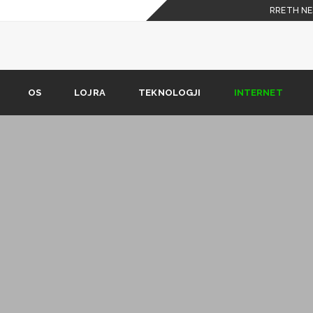
RRETH NE
OS
LOJRA
TEKNOLOGJI
INTERNET
? (vetëm për numra Vodafone)