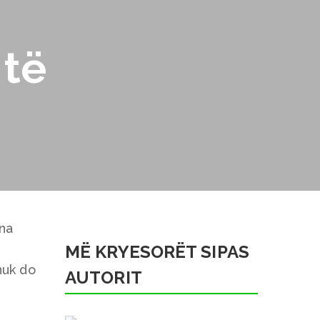
 të
na
MË KRYESORËT SIPAS
nuk do
AUTORIT