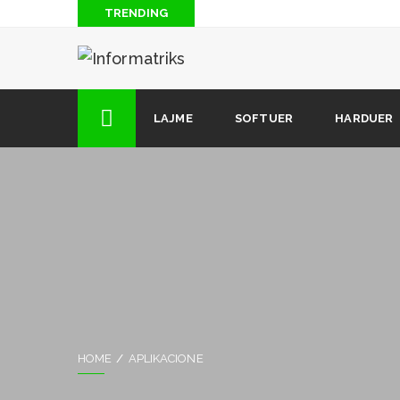
TRENDING
CIA mund ta kthejë router-in tuaj në një përgjues
Shqyrtim rreth shfletuesit më të ri Vivaldi
Dhjetë gjërat që nuk i dinit për Nikola Tesla
LAJME
SOFTUER
HARDUER
Si të hapim Facebook me foto në telefon me 0 Lekë
HOME
APLIKACIONE