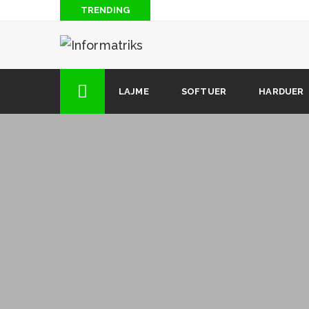
TRENDING
Blog: Të “piqesh” nga rrezatimi radioaktiv i antenave
Si të hakojmë lojrat për Android (2 mënyra)
Si të shkarkoni muzikë nga Soundcloud (kur opsioni i 
LAJME
SOFTUER
HARDUER
dizpozicion)
12 këshilla dhe truke të fshehura që çdo përdorues i i