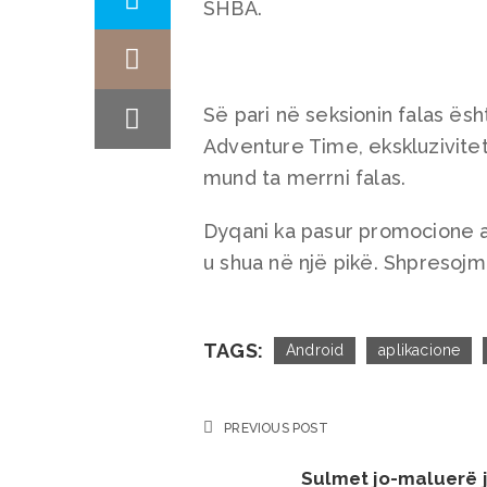
SHBA.
Së pari në seksionin falas ës
Adventure Time, ekskluzivitet
mund ta merrni falas.
Dyqani ka pasur promocione ap
u shua në një pikë. Shpresoj
TAGS:
Android
aplikacione
PREVIOUS POST
Sulmet jo-maluerë j