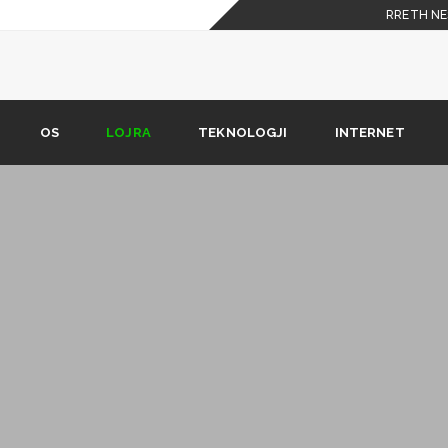
RRETH NE
 celulare
shkarkimit nuk është në
OS
LOJRA
TEKNOLOGJI
INTERNET
Phone X duhet t’i dijë