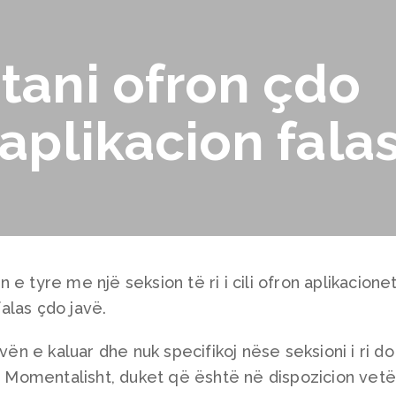
tani ofron çdo
 aplikacion fala
e tyre me një seksion të ri i cili ofron aplikacione
alas çdo javë.
vën e kaluar dhe nuk specifikoj nëse seksioni i ri do
t. Momentalisht, duket që është në dispozicion vet