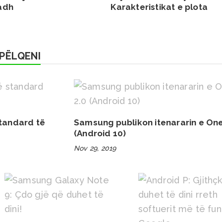
adh
Karakteristikat e plota
PËLQENI
standard të
Samsung publikon itenararin e One
(Android 10)
Nov 29, 2019