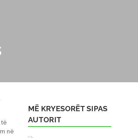
s
t
MË KRYESORËT SIPAS
AUTORIT
 të
ëm në