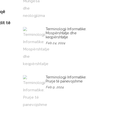
 që
it të
Terminologji Informatike:
Mospërshtatje dhe
keqpërshtatje
Feb 24, 2024
Terminologji Informatike:
Prurje të panevojshme
Feb 9, 2024