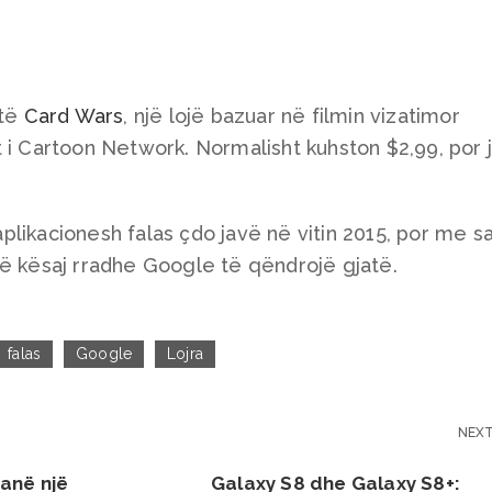
htë
Card Wars
, një lojë bazuar në filmin vizatimor
 i Cartoon Network. Normalisht kuhston $2,99, por 
likacionesh falas çdo javë në vitin 2015, por me s
më kësaj rradhe Google të qëndrojë gjatë.
falas
Google
Lojra
NEX
anë një
Galaxy S8 dhe Galaxy S8+: