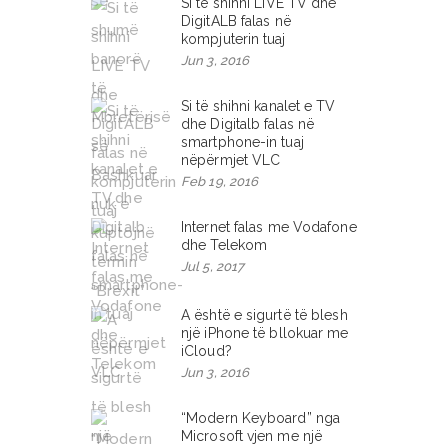
Si të shihni LIVE TV dhe
DigitALB falas në
kompjuterin tuaj
Jun 3, 2016
Si të shihni kanalet e TV
dhe Digitalb falas në
smartphone-in tuaj
nëpërmjet VLC
Feb 19, 2016
Internet falas me Vodafone
dhe Telekom
Jul 5, 2017
A është e sigurtë të blesh
një iPhone të bllokuar me
iCloud?
Jun 3, 2016
“Modern Keyboard” nga
Microsoft vjen me një