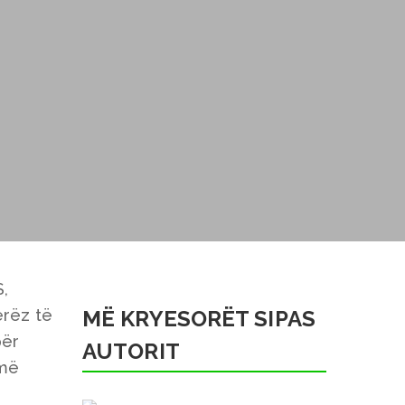
S,
erëz të
MË KRYESORËT SIPAS
për
AUTORIT
umë