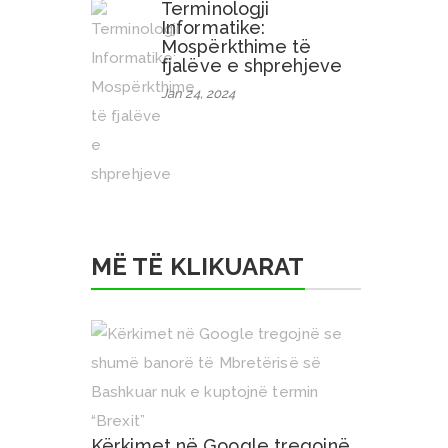
Terminologji
Informatike:
Mospërkthime të
fjalëve e shprehjeve
Jan 24, 2024
MË TË KLIKUARAT
Kërkimet në Google tregojnë