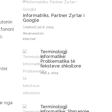
Informatriks, Partner Zyrtar i
Google
utonin
Admin
Jul 6, 2024
efononi
Reviewed on:
o,
Internet
Terminologji
Informatike:
Problematika të
teksteve shkollore
htni
May 4, 2024
ar nga
Terminologji
Informatike: Shmangie