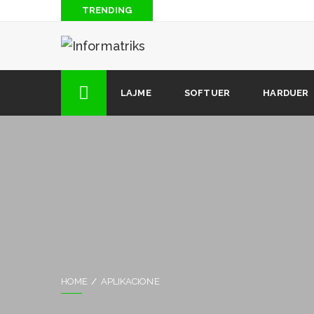
TRENDING
iMac Pro: Apple prezanton kompjuterin e saj më të s
Si Apple dhe Facebook ndihmuan në rrëzimin e Kick
34 kuriozitete për internetin që nuk i keni ditur kurrë!
LAJME
SOFTUER
HARDUER
Çfarë është Raspberry Pi?
HOME
APLIKACIONE