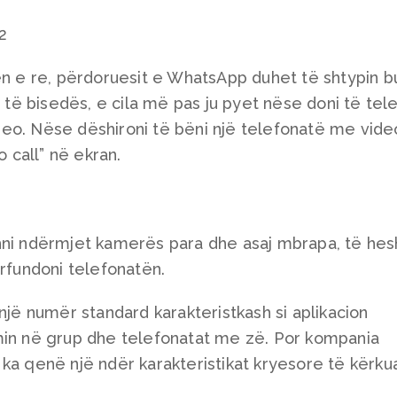
ën e re, përdoruesit e WhatsApp duhet të shtypin b
ë të bisedës, e cila më pas ju pyet nëse doni të tel
eo. Nëse dëshironi të bëni një telefonatë me vide
o call” në ekran.
hni ndërmjet kamerës para dhe asaj mbrapa, të hes
ërfundoni telefonatën.
 numër standard karakteristkash si aplikacion
min në grup dhe telefonatat me zë. Por kompania
ka qenë një ndër karakteristikat kryesore të kërku