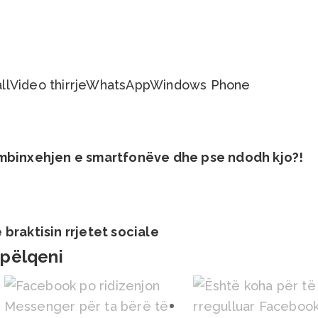
ll
Video thirrje
WhatsApp
Windows Phone
 mbinxehjen e smartfonëve dhe pse ndodh kjo?!
braktisin rrjetet sociale
 pëlqeni