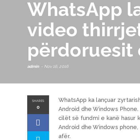
WhatsApp la
video thirrje
përdoruesit e
admin
Nov 16, 2016
WhatsApp ka lançuar zyrtarisht
SHARES
0
Android dhe Windows Phone. De
cilët së fundmi e kanë hasur 
Android dhe Windows phone, n
afër.