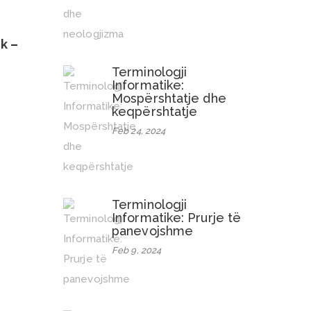
k –
Terminologji
Informatike:
Mospërshtatje dhe
keqpërshtatje
Feb 24, 2024
Terminologji
Informatike: Prurje të
panevojshme
Feb 9, 2024