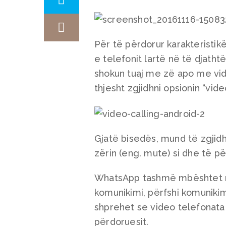
Për të përdorur karakteristik
e telefonit lartë në të djatht
shokun tuaj me zë apo me vid
thjesht zgjidhni opsionin “vide
Gjatë bisedës, mund të zgjid
zërin (eng. mute) si dhe të p
WhatsApp tashmë mbështet një
komunikimi, përfshi komuniki
shprehet se video telefonata 
përdoruesit.