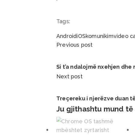
Tags:
Android
iOS
komunikim
video ca
Previous post
Si t’a ndalojmë nxehjen dhe
Next post
Treçereku i njerëzve duan të 
Ju gjithashtu mund të