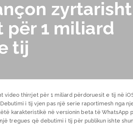
nçon zyrtarisht
t për 1 miliard
 tij
 video thirrjet për 1 miliard përdoruesit e tij në iO
butimi i tij vjen pas një serie raportimesh nga nj
këtë karakteristikë në versionin beta të WhatsApp 
jë tregues që debutimi i tij për publikun ishte sh