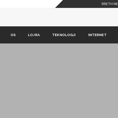
RRETH NE
htrenjtë ndonjëherë
assTorrents
OS
LOJRA
TEKNOLOGJI
INTERNET