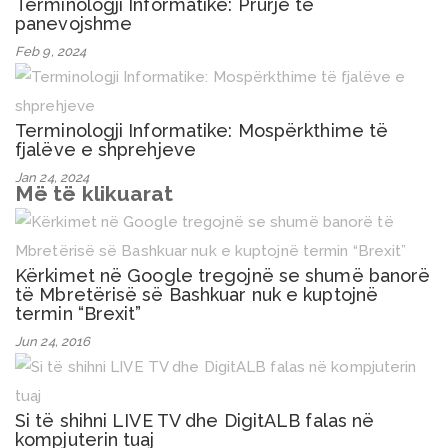
Terminologji Informatike: Prurje të
panevojshme
Feb 9, 2024
Terminologji Informatike: Mospërkthime të
fjalëve e shprehjeve
Jan 24, 2024
Më të klikuarat
Kërkimet në Google tregojnë se shumë banorë
të Mbretërisë së Bashkuar nuk e kuptojnë
termin “Brexit”
Jun 24, 2016
Si të shihni LIVE TV dhe DigitALB falas në
kompjuterin tuaj