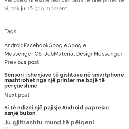
Përditësimi është lëshuar tashmë dhe pritet të
vij tek ju në çdo moment.
Tags:
Android
Facebook
Google
Google
Messenger
iOS Ueb
Material Design
Messenger
Previous post
Sensori i shenjave të gishtave në smartphone
mashtrohet nga një printer me bojë të
përçueshme
Next post
Si të ndizni një pajisje Android pa prekur
asnjë buton
Ju gjithashtu mund të pëlqeni