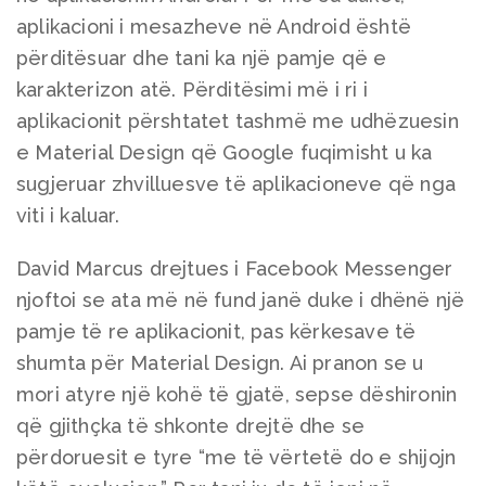
aplikacioni i mesazheve në Android është
përditësuar dhe tani ka një pamje që e
karakterizon atë. Përditësimi më i ri i
aplikacionit përshtatet tashmë me udhëzuesin
e Material Design që Google fuqimisht u ka
sugjeruar zhvilluesve të aplikacioneve që nga
viti i kaluar.
David Marcus drejtues i Facebook Messenger
njoftoi se ata më në fund janë duke i dhënë një
pamje të re aplikacionit, pas kërkesave të
shumta për Material Design. Ai pranon se u
mori atyre një kohë të gjatë, sepse dëshironin
që gjithçka të shkonte drejtë dhe se
përdoruesit e tyre “me të vërtetë do e shijojn