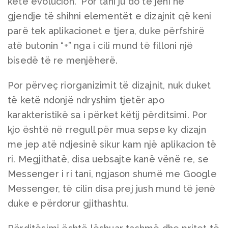
këtë evolucion.” Por tani ju do të jeni në
gjendje të shihni elementët e dizajnit që keni
parë tek aplikacionet e tjera, duke përfshirë
atë butonin “+” nga i cili mund të filloni një
bisedë të re menjëherë.
Por përveç riorganizimit të dizajnit, nuk duket
të ketë ndonjë ndryshim tjetër apo
karakteristikë sa i përket këtij përditsimi. Por
kjo është në rregull për mua sepse ky dizajn
me jep atë ndjesinë sikur kam një aplikacion të
ri. Megjithatë, disa uebsajte kanë vënë re, se
Messenger i ri tani, ngjason shumë me Google
Messenger, të cilin disa prej jush mund të jenë
duke e përdorur gjithashtu.