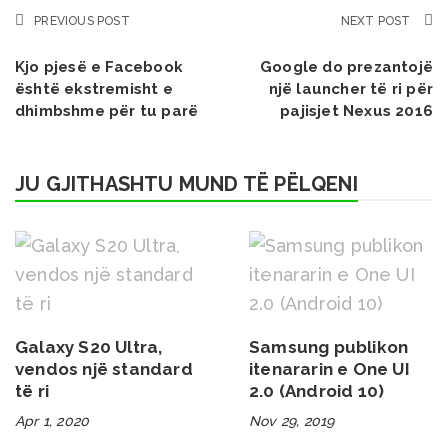
PREVIOUS POST
NEXT POST
Kjo pjesë e Facebook
Google do prezantojë
është ekstremisht e
një launcher të ri për
dhimbshme për tu parë
pajisjet Nexus 2016
JU GJITHASHTU MUND TË PËLQENI
Galaxy S20 Ultra,
Samsung publikon
vendos një standard
itenararin e One UI
të ri
2.0 (Android 10)
Apr 1, 2020
Nov 29, 2019