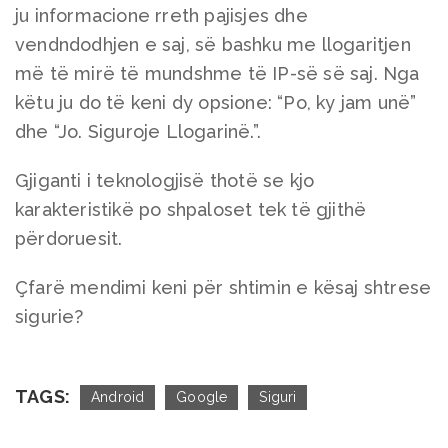
ju informacione rreth pajisjes dhe
vendndodhjen e saj, së bashku me llogaritjen
më të mirë të mundshme të IP-së së saj. Nga
këtu ju do të keni dy opsione: “Po, ky jam unë”
dhe “Jo. Siguroje Llogarinë.”.
Gjiganti i teknologjisë thotë se kjo
karakteristikë po shpaloset tek të gjithë
përdoruesit.
Çfarë mendimi keni për shtimin e kësaj shtrese
sigurie?
TAGS:
Android
Google
Siguri