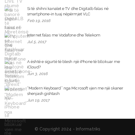
Si të shihni kanalet e TV dhe Digitalb falas në
smartphone-in tuaj nëpërmjet VLC
Feb 19, 2016
Internet falas me Vodafone dhe Telekom
Jul 5, 2017
A është e sigurtë të blesh një iPhone të bllokuar me
iCloud?
Jun 3, 2016
“Modern Keyboard” nga Microsoft vjen me një skaner
shenjash gishtash
Jun 19, 2017
© Copyright 2024 - Informatriks