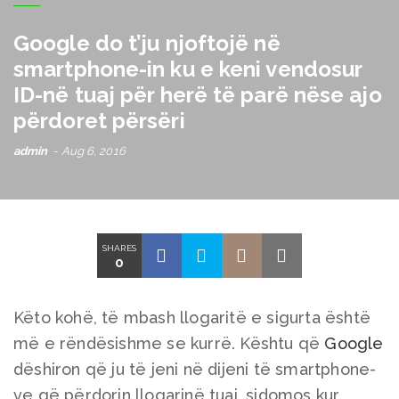
Google do t’ju njoftojë në
smartphone-in ku e keni vendosur
ID-në tuaj për herë të parë nëse ajo
përdoret përsëri
admin
Aug 6, 2016
SHARES
0
Këto kohë, të mbash llogaritë e sigurta është
më e rëndësishme se kurrë. Kështu që
Google
dëshiron që ju të jeni në dijeni të smartphone-
ve që përdorin llogarinë tuaj, sidomos kur