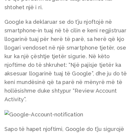
shtohet një i ri.
Google ka deklaruar se do t’ju njoftojë në
smartphone-in tuaj në të cilin e keni regjistruar
llogarinë tuaj për herë të parë, sa herë që kjo
llogari vendoset në një smartphone tjetër, ose
kur ka një çështje tjetër sigurie. Në këto
njoftime do të shkruhet: “Një pajisje tjetër ka
aksesuar llogarinë tuaj të Google”, dhe ju do të
keni mundësinë që ta parë në mënyrë më të
hollësishme duke shtypur “Review Account
Activity”.
Sapo të hapet njoftimi, Google do t’ju sigurojë